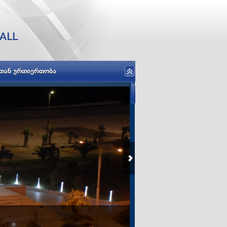
ᲡᲗᲐᲜ ᲣᲠᲗᲘᲔᲠᲗᲝᲑᲐ