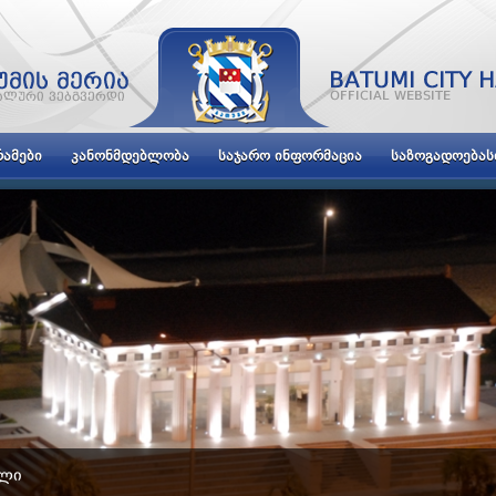
ᲐᲛᲔᲑᲘ
ᲙᲐᲜᲝᲜᲛᲓᲔᲑᲚᲝᲑᲐ
ᲡᲐᲯᲐᲠᲝ ᲘᲜᲤᲝᲠᲛᲐᲪᲘᲐ
ᲡᲐᲖᲝᲒᲐᲓᲝᲔᲑᲐ
ᲝᲚᲘ