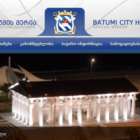
ᲐᲛᲔᲑᲘ
ᲙᲐᲜᲝᲜᲛᲓᲔᲑᲚᲝᲑᲐ
ᲡᲐᲯᲐᲠᲝ ᲘᲜᲤᲝᲠᲛᲐᲪᲘᲐ
ᲡᲐᲖᲝᲒᲐᲓᲝᲔᲑᲐ
ᲝᲚᲘ