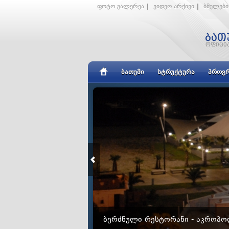
ფოტო გალერეა
|
ვიდეო არქივი
|
ბმულები
ᲑᲐᲗᲣᲛᲘ
ᲡᲢᲠᲣᲥᲢᲣᲠᲐ
ᲞᲠᲝᲒᲠ
ᲑᲔᲠᲫᲜᲣᲚᲘ ᲠᲔᲡᲢᲝᲠᲐᲜᲘ - ᲐᲙᲠᲝᲞ