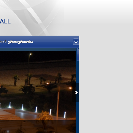
ᲡᲗᲐᲜ ᲣᲠᲗᲘᲔᲠᲗᲝᲑᲐ