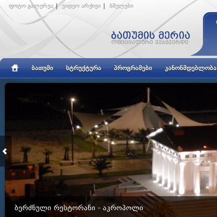
ფოტო გალერეა
|
ვიდეო არქივი
|
ბმულები
ᲑᲐᲗᲣᲛᲘ
ᲡᲢᲠᲣᲥᲢᲣᲠᲐ
ᲞᲠᲝᲒᲠᲐᲛᲔᲑᲘ
ᲙᲐᲜᲝᲜᲛᲓᲔᲑᲚᲝᲑᲐ
ᲑᲔᲠᲫᲜᲣᲚᲘ ᲠᲔᲡᲢᲝᲠᲐᲜᲘ - ᲐᲙᲠᲝᲞᲝᲚᲘ