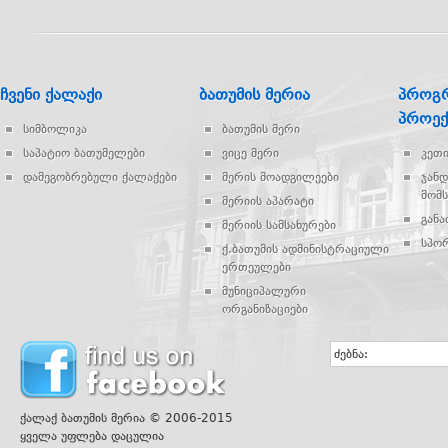
ჩვენი ქალაქი
ბათუმის მერია
პროგრ
პროექ
სიმბოლიკა
ბათუმის მერი
საპატიო ბათუმელები
ვიცე მერი
კეთ
დამეგობრებული ქალაქები
მერის მოადგილეები
ჯან
მომს
მერიის აპარატი
გან
მერიის სამსახურები
სპო
ქ.ბათუმის ადმინისტრაციული
ერთეულები
მუნიციპალური
ორგანიზაციები
ძებნა:
ქალაქ ბათუმის მერია © 2006-2015
ყველა უფლება დაცულია