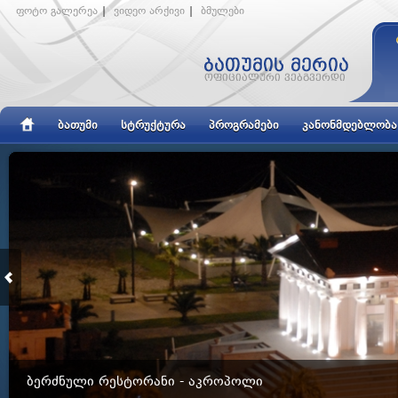
ფოტო გალერეა
|
ვიდეო არქივი
|
ბმულები
ᲑᲐᲗᲣᲛᲘ
ᲡᲢᲠᲣᲥᲢᲣᲠᲐ
ᲞᲠᲝᲒᲠᲐᲛᲔᲑᲘ
ᲙᲐᲜᲝᲜᲛᲓᲔᲑᲚᲝᲑᲐ
ᲑᲔᲠᲫᲜᲣᲚᲘ ᲠᲔᲡᲢᲝᲠᲐᲜᲘ - ᲐᲙᲠᲝᲞᲝᲚᲘ