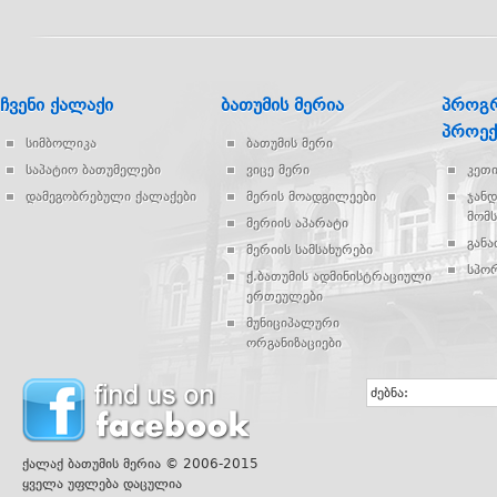
ჩვენი ქალაქი
ბათუმის მერია
პროგრ
პროექ
სიმბოლიკა
ბათუმის მერი
საპატიო ბათუმელები
ვიცე მერი
კეთ
დამეგობრებული ქალაქები
მერის მოადგილეები
ჯან
მომს
მერიის აპარატი
გან
მერიის სამსახურები
სპო
ქ.ბათუმის ადმინისტრაციული
ერთეულები
მუნიციპალური
ორგანიზაციები
ძებნა:
ქალაქ ბათუმის მერია © 2006-2015
ყველა უფლება დაცულია