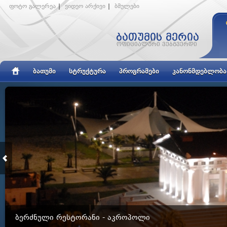
ფოტო გალერეა
|
ვიდეო არქივი
|
ბმულები
ᲑᲐᲗᲣᲛᲘ
ᲡᲢᲠᲣᲥᲢᲣᲠᲐ
ᲞᲠᲝᲒᲠᲐᲛᲔᲑᲘ
ᲙᲐᲜᲝᲜᲛᲓᲔᲑᲚᲝᲑᲐ
ᲑᲔᲠᲫᲜᲣᲚᲘ ᲠᲔᲡᲢᲝᲠᲐᲜᲘ - ᲐᲙᲠᲝᲞᲝᲚᲘ