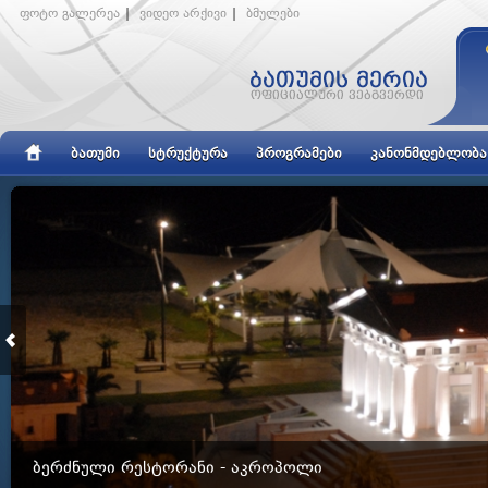
ფოტო გალერეა
|
ვიდეო არქივი
|
ბმულები
ᲑᲐᲗᲣᲛᲘ
ᲡᲢᲠᲣᲥᲢᲣᲠᲐ
ᲞᲠᲝᲒᲠᲐᲛᲔᲑᲘ
ᲙᲐᲜᲝᲜᲛᲓᲔᲑᲚᲝᲑᲐ
ᲑᲔᲠᲫᲜᲣᲚᲘ ᲠᲔᲡᲢᲝᲠᲐᲜᲘ - ᲐᲙᲠᲝᲞᲝᲚᲘ