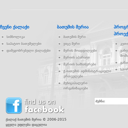
ჩვენი ქალაქი
ბათუმის მერია
პროგრ
პროექ
სიმბოლიკა
ბათუმის მერი
საპატიო ბათუმელები
ვიცე მერი
კეთ
დამეგობრებული ქალაქები
მერის მოადგილეები
ჯან
მომს
მერიის აპარატი
გან
მერიის სამსახურები
სპო
ქ.ბათუმის ადმინისტრაციული
ერთეულები
მუნიციპალური
ორგანიზაციები
ძებნა:
ქალაქ ბათუმის მერია © 2006-2015
ყველა უფლება დაცულია