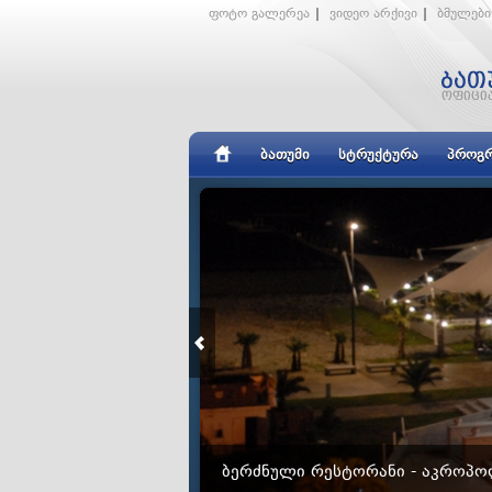
ფოტო გალერეა
|
ვიდეო არქივი
|
ბმულები
ᲑᲐᲗᲣᲛᲘ
ᲡᲢᲠᲣᲥᲢᲣᲠᲐ
ᲞᲠᲝᲒᲠ
ᲑᲔᲠᲫᲜᲣᲚᲘ ᲠᲔᲡᲢᲝᲠᲐᲜᲘ - ᲐᲙᲠᲝᲞ