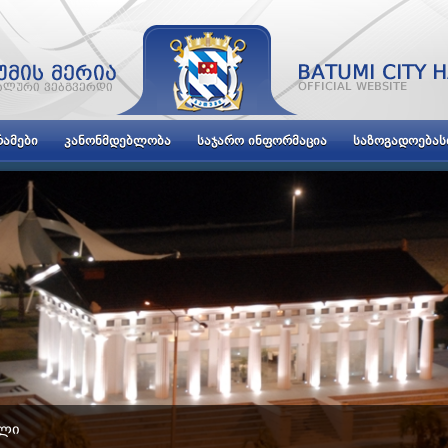
ᲐᲛᲔᲑᲘ
ᲙᲐᲜᲝᲜᲛᲓᲔᲑᲚᲝᲑᲐ
ᲡᲐᲯᲐᲠᲝ ᲘᲜᲤᲝᲠᲛᲐᲪᲘᲐ
ᲡᲐᲖᲝᲒᲐᲓᲝᲔᲑᲐ
ᲝᲚᲘ