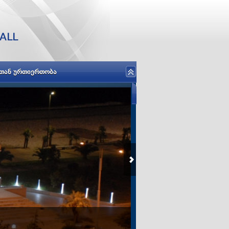
ᲡᲗᲐᲜ ᲣᲠᲗᲘᲔᲠᲗᲝᲑᲐ