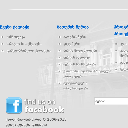
ჩვენი ქალაქი
ბათუმის მერია
პროგრ
პროექ
სიმბოლიკა
ბათუმის მერი
საპატიო ბათუმელები
ვიცე მერი
კეთ
დამეგობრებული ქალაქები
მერის მოადგილეები
ჯან
მომს
მერიის აპარატი
გან
მერიის სამსახურები
სპო
ქ.ბათუმის ადმინისტრაციული
ერთეულები
მუნიციპალური
ორგანიზაციები
ძებნა:
ქალაქ ბათუმის მერია © 2006-2015
ყველა უფლება დაცულია