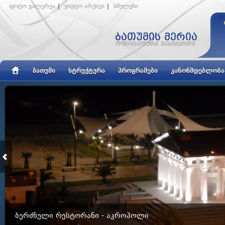
ფოტო გალერეა
|
ვიდეო არქივი
|
ბმულები
ᲑᲐᲗᲣᲛᲘ
ᲡᲢᲠᲣᲥᲢᲣᲠᲐ
ᲞᲠᲝᲒᲠᲐᲛᲔᲑᲘ
ᲙᲐᲜᲝᲜᲛᲓᲔᲑᲚᲝᲑᲐ
ᲑᲔᲠᲫᲜᲣᲚᲘ ᲠᲔᲡᲢᲝᲠᲐᲜᲘ - ᲐᲙᲠᲝᲞᲝᲚᲘ