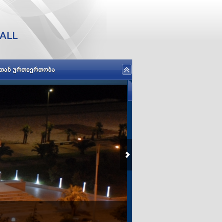
ᲡᲗᲐᲜ ᲣᲠᲗᲘᲔᲠᲗᲝᲑᲐ