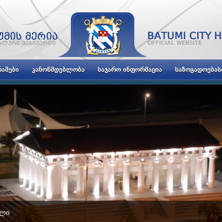
ᲐᲛᲔᲑᲘ
ᲙᲐᲜᲝᲜᲛᲓᲔᲑᲚᲝᲑᲐ
ᲡᲐᲯᲐᲠᲝ ᲘᲜᲤᲝᲠᲛᲐᲪᲘᲐ
ᲡᲐᲖᲝᲒᲐᲓᲝᲔᲑᲐ
ᲝᲚᲘ