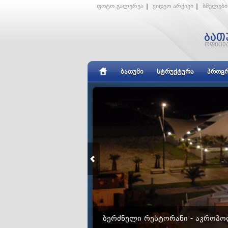
ფოტო გალერეა
|
ვიდეო არქივი
|
ბმულები
ᲑᲐᲗᲣᲛᲘ
ᲡᲢᲠᲣᲥᲢᲣᲠᲐ
ᲞᲠᲝᲒᲠ
ᲑᲔᲠᲫᲜᲣᲚᲘ ᲠᲔᲡᲢᲝᲠᲐᲜᲘ - ᲐᲙᲠᲝᲞ